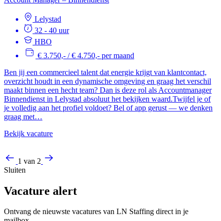
Lelystad
32 - 40 uur
HBO
€ 3.750,- / € 4.750,- per maand
Ben jij een commercieel talent dat energie krijgt van klantcontact,
overzicht houdt in een dynamische omgeving en graag het verschil
maakt binnen een hecht team? Dan is deze rol als Accountmanager
Binnendienst in Lelystad absoluut het bekijken waard.Twijfel je of
je volledig aan het profiel voldoet? Bel of app gerust — we denken
graag met…
Bekijk vacature
1 van 2
Sluiten
Vacature alert
Ontvang de nieuwste vacatures van LN Staffing direct in je
mailbox.