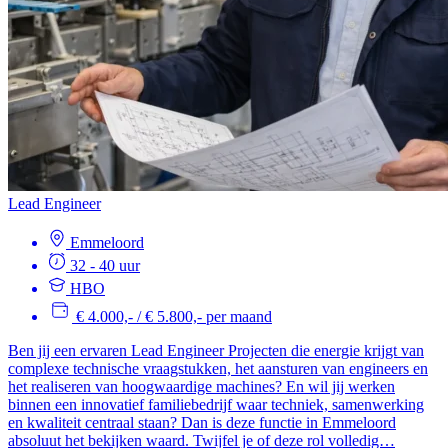
Lead Engineer
Emmeloord
32 - 40 uur
HBO
€ 4.000,- / € 5.800,- per maand
Ben jij een ervaren Lead Engineer Projecten die energie krijgt van
complexe technische vraagstukken, het aansturen van engineers en
het realiseren van hoogwaardige machines? En wil jij werken
binnen een innovatief familiebedrijf waar techniek, samenwerking
en kwaliteit centraal staan? Dan is deze functie in Emmeloord
absoluut het bekijken waard. Twijfel je of deze rol volledig…