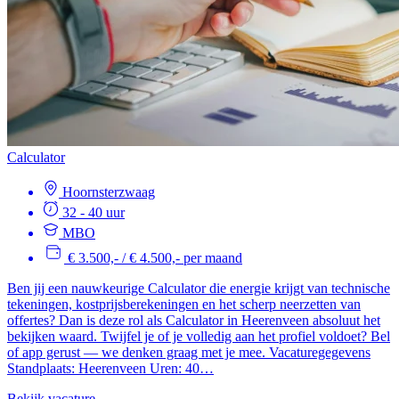
Calculator
Hoornsterzwaag
32 - 40 uur
MBO
€ 3.500,- / € 4.500,- per maand
Ben jij een nauwkeurige Calculator die energie krijgt van technische
tekeningen, kostprijsberekeningen en het scherp neerzetten van
offertes? Dan is deze rol als Calculator in Heerenveen absoluut het
bekijken waard. Twijfel je of je volledig aan het profiel voldoet? Bel
of app gerust — we denken graag met je mee. Vacaturegegevens
Standplaats: Heerenveen Uren: 40…
Bekijk vacature