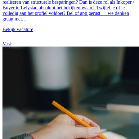
realiseren van structurele besparingen? Dan is deze rol als Inkoper /
Buyer in Lelystad absoluut het bekijken waard. Twijfel je of je
volledig aan het profiel voldoet? Bel of app gerust — we denken
graag met…
Bekijk vacature
Vast