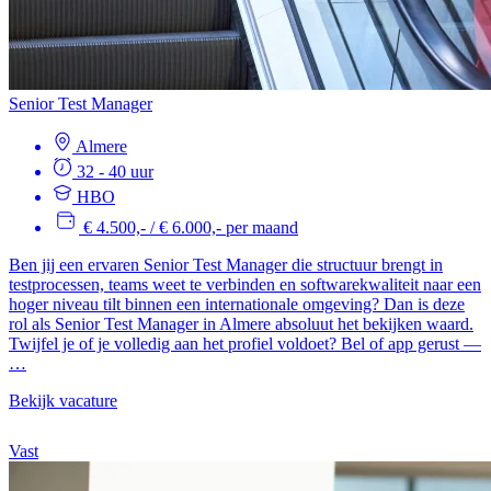
Senior Test Manager
Almere
32 - 40 uur
HBO
€ 4.500,- / € 6.000,- per maand
Ben jij een ervaren Senior Test Manager die structuur brengt in
testprocessen, teams weet te verbinden en softwarekwaliteit naar een
hoger niveau tilt binnen een internationale omgeving? Dan is deze
rol als Senior Test Manager in Almere absoluut het bekijken waard.
Twijfel je of je volledig aan het profiel voldoet? Bel of app gerust —
…
Bekijk vacature
Vast