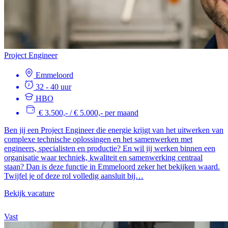
Project Engineer
Emmeloord
32 - 40 uur
HBO
€ 3.500,- / € 5.000,- per maand
Ben jij een Project Engineer die energie krijgt van het uitwerken van
complexe technische oplossingen en het samenwerken met
engineers, specialisten en productie? En wil jij werken binnen een
organisatie waar techniek, kwaliteit en samenwerking centraal
staan? Dan is deze functie in Emmeloord zeker het bekijken waard.
Twijfel je of deze rol volledig aansluit bij…
Bekijk vacature
Vast