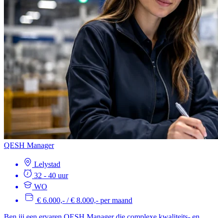
QESH Manager
Lelystad
32 - 40 uur
WO
€ 6.000,- / € 8.000,- per maand
Ben jij een ervaren QESH Manager die complexe kwaliteits- en