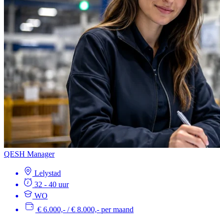
QESH Manager
Lelystad
32 - 40 uur
WO
€ 6.000,- / € 8.000,- per maand