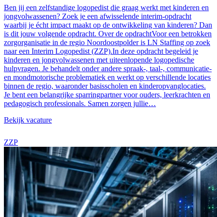
Ben jij een zelfstandige logopedist die graag werkt met kinderen en
jongvolwassenen? Zoek je een afwisselende interim-opdracht
waarbij je écht impact maakt op de ontwikkeling van kinderen? Dan
is dit jouw volgende opdracht. Over de opdrachtVoor een betrokken
zorgorganisatie in de regio Noordoostpolder is LN Staffing op zoek
naar een Interim Logopedist (ZZP).In deze opdracht begeleid je
kinderen en jongvolwassenen met uiteenlopende logopedische
hulpvragen. Je behandelt onder andere spraak-, taal-, communicatie-
en mondmotorische problematiek en werkt op verschillende locaties
binnen de regio, waaronder basisscholen en kinderopvanglocaties.
Je bent een belangrijke sparringpartner voor ouders, leerkrachten en
pedagogisch professionals. Samen zorgen jullie…
Bekijk vacature
ZZP