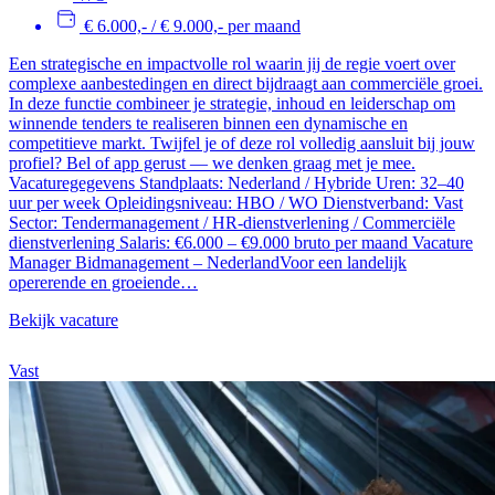
€ 6.000,- / € 9.000,- per maand
Een strategische en impactvolle rol waarin jij de regie voert over
complexe aanbestedingen en direct bijdraagt aan commerciële groei.
In deze functie combineer je strategie, inhoud en leiderschap om
winnende tenders te realiseren binnen een dynamische en
competitieve markt. Twijfel je of deze rol volledig aansluit bij jouw
profiel? Bel of app gerust — we denken graag met je mee.
Vacaturegegevens Standplaats: Nederland / Hybride Uren: 32–40
uur per week Opleidingsniveau: HBO / WO Dienstverband: Vast
Sector: Tendermanagement / HR-dienstverlening / Commerciële
dienstverlening Salaris: €6.000 – €9.000 bruto per maand Vacature
Manager Bidmanagement – NederlandVoor een landelijk
opererende en groeiende…
Bekijk vacature
Vast