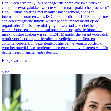
Ben jij een ervaren QESH Manager die complexe kwaliteits- en
compliancevraagstukken weet te vertalen naar praktische processen?
Heb jij ruime ervaring met kwaliteitsmanagement, audits en
internationale normen zoals ISO, food, medical of IT? En ben je toe
aan een strategische functie waarin je écht impact maakt op de
organisatie? Dan is deze uitdaging in Lelystad zeker het bekijken
waard. Voor een internationaal opererende organisatie binnen de
maakindustrie zoeken wij een QESH Manager die verantwoordelijk
wordt voor het complete kwaliteits-, veiligheids-, milieu- en
compliancebeleid. In deze sleutelpositie ben je verantwoordelijk
voor het ontwikkelen, implementeren en continu verbeteren van één
geïntegreerd managementsysteem…
Bekijk vacature
Vast