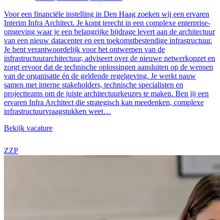
Voor een financiële instelling in Den Haag zoeken wij een ervaren
Interim Infra Architect. Je komt terecht in een complexe enterprise-
omgeving waar je een belangrijke bijdrage levert aan de architectuur
van een nieuw datacenter en een toekomstbestendige infrastructuur.
Je bent verantwoordelijk voor het ontwerpen van de
infrastructuurarchitectuur, adviseert over de nieuwe netwerkopzet en
zorgt ervoor dat de technische oplossingen aansluiten op de wensen
van de organisatie én de geldende regelgeving. Je werkt nauw
samen met interne stakeholders, technische specialisten en
projectteams om de juiste architectuurkeuzes te maken. Ben jij een
ervaren Infra Architect die strategisch kan meedenken, complexe
infrastructuurvraagstukken weet…
Bekijk vacature
ZZP