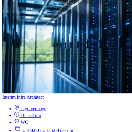
Interim Infra Architect
's-gravenhage
16 - 32 uur
WO
€ 100,00 / € 125,00 per uur