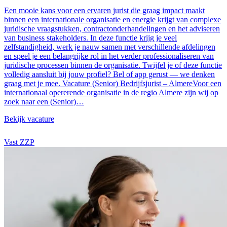
Een mooie kans voor een ervaren jurist die graag impact maakt
binnen een internationale organisatie en energie krijgt van complexe
juridische vraagstukken, contractonderhandelingen en het adviseren
van business stakeholders. In deze functie krijg je veel
zelfstandigheid, werk je nauw samen met verschillende afdelingen
en speel je een belangrijke rol in het verder professionaliseren van
juridische processen binnen de organisatie. Twijfel je of deze functie
volledig aansluit bij jouw profiel? Bel of app gerust — we denken
graag met je mee. Vacature (Senior) Bedrijfsjurist – AlmereVoor een
internationaal opererende organisatie in de regio Almere zijn wij op
zoek naar een (Senior)…
Bekijk vacature
Vast
ZZP