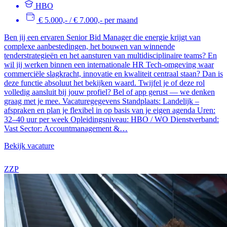
HBO
€ 5.000,- / € 7.000,- per maand
Ben jij een ervaren Senior Bid Manager die energie krijgt van
complexe aanbestedingen, het bouwen van winnende
tenderstrategieën en het aansturen van multidisciplinaire teams? En
wil jij werken binnen een internationale HR Tech-omgeving waar
commerciële slagkracht, innovatie en kwaliteit centraal staan? Dan is
deze functie absoluut het bekijken waard. Twijfel je of deze rol
volledig aansluit bij jouw profiel? Bel of app gerust — we denken
graag met je mee. Vacaturegegevens Standplaats: Landelijk –
afspraken en plan je flexibel in op basis van je eigen agenda Uren:
32–40 uur per week Opleidingsniveau: HBO / WO Dienstverband:
Vast Sector: Accountmanagement &…
Bekijk vacature
ZZP