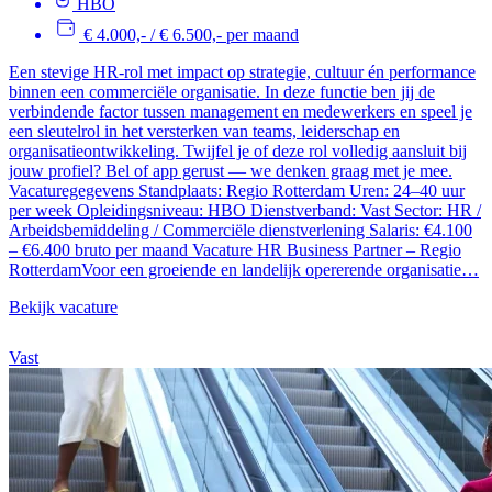
HBO
€ 4.000,- / € 6.500,- per maand
Een stevige HR-rol met impact op strategie, cultuur én performance
binnen een commerciële organisatie. In deze functie ben jij de
verbindende factor tussen management en medewerkers en speel je
een sleutelrol in het versterken van teams, leiderschap en
organisatieontwikkeling. Twijfel je of deze rol volledig aansluit bij
jouw profiel? Bel of app gerust — we denken graag met je mee.
Vacaturegegevens Standplaats: Regio Rotterdam Uren: 24–40 uur
per week Opleidingsniveau: HBO Dienstverband: Vast Sector: HR /
Arbeidsbemiddeling / Commerciële dienstverlening Salaris: €4.100
– €6.400 bruto per maand Vacature HR Business Partner – Regio
RotterdamVoor een groeiende en landelijk opererende organisatie…
Bekijk vacature
Vast