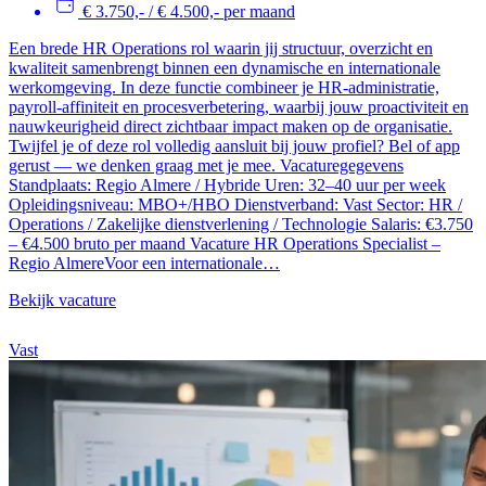
€ 3.750,- / € 4.500,- per maand
Een brede HR Operations rol waarin jij structuur, overzicht en
kwaliteit samenbrengt binnen een dynamische en internationale
werkomgeving. In deze functie combineer je HR-administratie,
payroll-affiniteit en procesverbetering, waarbij jouw proactiviteit en
nauwkeurigheid direct zichtbaar impact maken op de organisatie.
Twijfel je of deze rol volledig aansluit bij jouw profiel? Bel of app
gerust — we denken graag met je mee. Vacaturegegevens
Standplaats: Regio Almere / Hybride Uren: 32–40 uur per week
Opleidingsniveau: MBO+/HBO Dienstverband: Vast Sector: HR /
Operations / Zakelijke dienstverlening / Technologie Salaris: €3.750
– €4.500 bruto per maand Vacature HR Operations Specialist –
Regio AlmereVoor een internationale…
Bekijk vacature
Vast