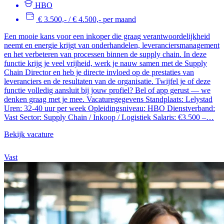
HBO
€ 3.500,- / € 4.500,- per maand
Een mooie kans voor een inkoper die graag verantwoordelijkheid
neemt en energie krijgt van onderhandelen, leveranciersmanagement
en het verbeteren van processen binnen de supply chain. In deze
functie krijg je veel vrijheid, werk je nauw samen met de Supply
Chain Director en heb je directe invloed op de prestaties van
leveranciers en de resultaten van de organisatie. Twijfel je of deze
functie volledig aansluit bij jouw profiel? Bel of app gerust — we
denken graag met je mee. Vacaturegegevens Standplaats: Lelystad
Uren: 32-40 uur per week Opleidingsniveau: HBO Dienstverband:
Vast Sector: Supply Chain / Inkoop / Logistiek Salaris: €3.500 –…
Bekijk vacature
Vast