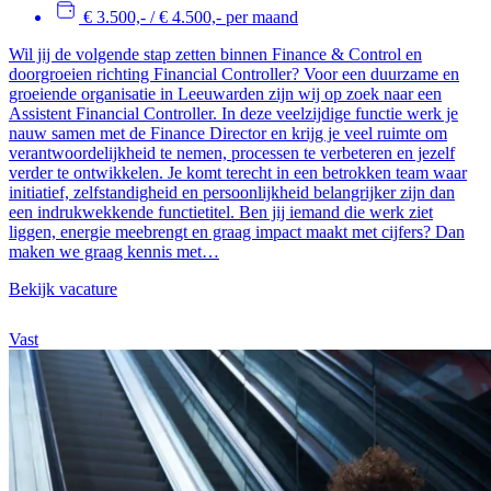
€ 3.500,- / € 4.500,- per maand
Wil jij de volgende stap zetten binnen Finance & Control en
doorgroeien richting Financial Controller? Voor een duurzame en
groeiende organisatie in Leeuwarden zijn wij op zoek naar een
Assistent Financial Controller. In deze veelzijdige functie werk je
nauw samen met de Finance Director en krijg je veel ruimte om
verantwoordelijkheid te nemen, processen te verbeteren en jezelf
verder te ontwikkelen. Je komt terecht in een betrokken team waar
initiatief, zelfstandigheid en persoonlijkheid belangrijker zijn dan
een indrukwekkende functietitel. Ben jij iemand die werk ziet
liggen, energie meebrengt en graag impact maakt met cijfers? Dan
maken we graag kennis met…
Bekijk vacature
Vast