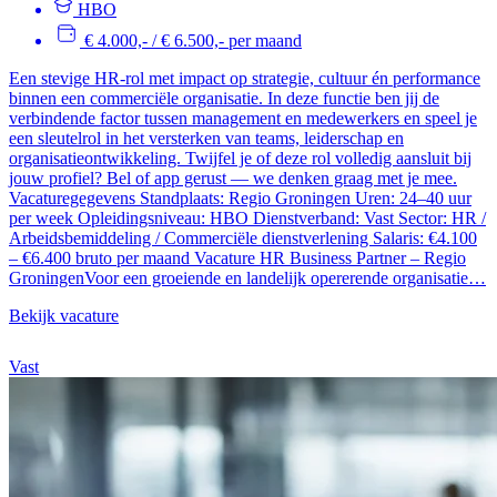
HBO
€ 4.000,- / € 6.500,- per maand
Een stevige HR-rol met impact op strategie, cultuur én performance
binnen een commerciële organisatie. In deze functie ben jij de
verbindende factor tussen management en medewerkers en speel je
een sleutelrol in het versterken van teams, leiderschap en
organisatieontwikkeling. Twijfel je of deze rol volledig aansluit bij
jouw profiel? Bel of app gerust — we denken graag met je mee.
Vacaturegegevens Standplaats: Regio Groningen Uren: 24–40 uur
per week Opleidingsniveau: HBO Dienstverband: Vast Sector: HR /
Arbeidsbemiddeling / Commerciële dienstverlening Salaris: €4.100
– €6.400 bruto per maand Vacature HR Business Partner – Regio
GroningenVoor een groeiende en landelijk opererende organisatie…
Bekijk vacature
Vast