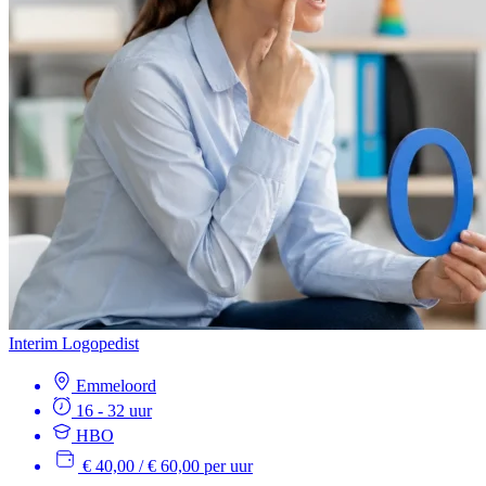
Interim Logopedist
Emmeloord
16 - 32 uur
HBO
€ 40,00 / € 60,00 per uur