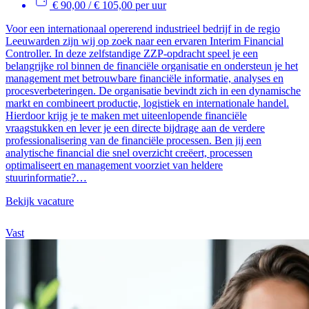
€ 90,00 / € 105,00 per uur
Voor een internationaal opererend industrieel bedrijf in de regio
Leeuwarden zijn wij op zoek naar een ervaren Interim Financial
Controller. In deze zelfstandige ZZP-opdracht speel je een
belangrijke rol binnen de financiële organisatie en ondersteun je het
management met betrouwbare financiële informatie, analyses en
procesverbeteringen. De organisatie bevindt zich in een dynamische
markt en combineert productie, logistiek en internationale handel.
Hierdoor krijg je te maken met uiteenlopende financiële
vraagstukken en lever je een directe bijdrage aan de verdere
professionalisering van de financiële processen. Ben jij een
analytische financial die snel overzicht creëert, processen
optimaliseert en management voorziet van heldere
stuurinformatie?…
Bekijk vacature
Vast