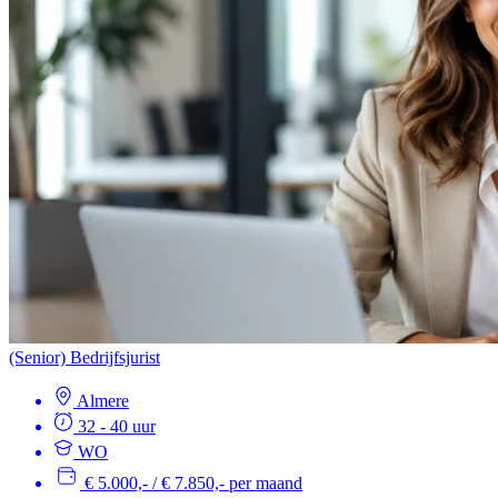
(Senior) Bedrijfsjurist
Almere
32 - 40 uur
WO
€ 5.000,- / € 7.850,- per maand