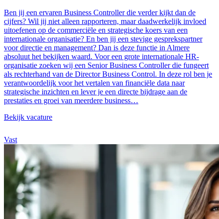
Ben jij een ervaren Business Controller die verder kijkt dan de
cijfers? Wil jij niet alleen rapporteren, maar daadwerkelijk invloed
uitoefenen op de commerciële en strategische koers van een
internationale organisatie? En ben jij een stevige gesprekspartner
voor directie en management? Dan is deze functie in Almere
absoluut het bekijken waard. Voor een grote internationale HR-
organisatie zoeken wij een Senior Business Controller die fungeert
als rechterhand van de Director Business Control. In deze rol ben je
verantwoordelijk voor het vertalen van financiële data naar
strategische inzichten en lever je een directe bijdrage aan de
prestaties en groei van meerdere business…
Bekijk vacature
Vast