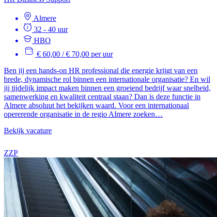
Almere
32 - 40 uur
HBO
€ 60,00 / € 70,00 per uur
Ben jij een hands-on HR professional die energie krijgt van een
brede, dynamische rol binnen een internationale organisatie? En wil
jij tijdelijk impact maken binnen een groeiend bedrijf waar snelheid,
samenwerking en kwaliteit centraal staan? Dan is deze functie in
Almere absoluut het bekijken waard. Voor een internationaal
opererende organisatie in de regio Almere zoeken…
Bekijk vacature
ZZP