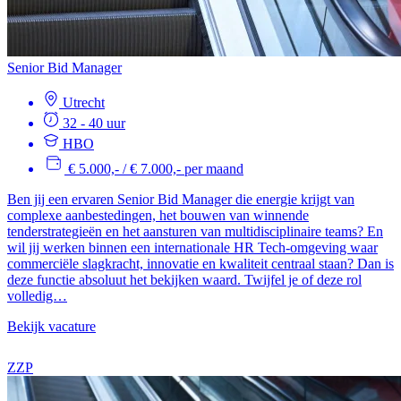
Senior Bid Manager
Utrecht
32 - 40 uur
HBO
€ 5.000,- / € 7.000,- per maand
Ben jij een ervaren Senior Bid Manager die energie krijgt van
complexe aanbestedingen, het bouwen van winnende
tenderstrategieën en het aansturen van multidisciplinaire teams? En
wil jij werken binnen een internationale HR Tech-omgeving waar
commerciële slagkracht, innovatie en kwaliteit centraal staan? Dan is
deze functie absoluut het bekijken waard. Twijfel je of deze rol
volledig…
Bekijk vacature
ZZP