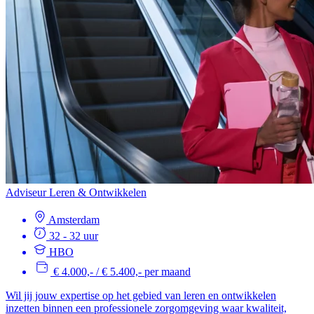
Adviseur Leren & Ontwikkelen
Amsterdam
32 - 32 uur
HBO
€ 4.000,- / € 5.400,- per maand
Wil jij jouw expertise op het gebied van leren en ontwikkelen
inzetten binnen een professionele zorgomgeving waar kwaliteit,