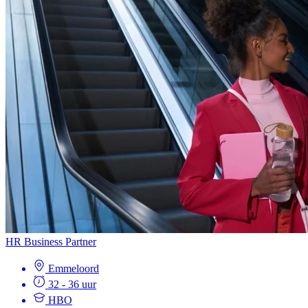
HR Business Partner
Emmeloord
32 - 36 uur
HBO