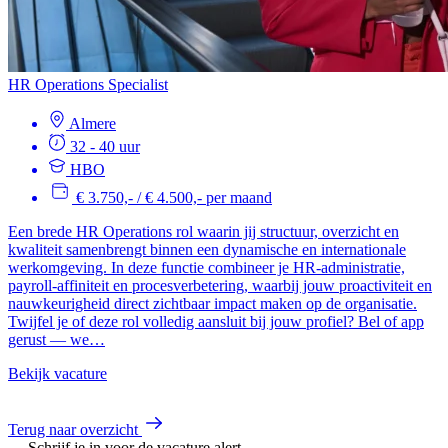
HR Operations Specialist
Almere
32 - 40 uur
HBO
€ 3.750,- / € 4.500,- per maand
Een brede HR Operations rol waarin jij structuur, overzicht en
kwaliteit samenbrengt binnen een dynamische en internationale
werkomgeving. In deze functie combineer je HR-administratie,
payroll-affiniteit en procesverbetering, waarbij jouw proactiviteit en
nauwkeurigheid direct zichtbaar impact maken op de organisatie.
Twijfel je of deze rol volledig aansluit bij jouw profiel? Bel of app
gerust — we…
Bekijk vacature
Terug naar overzicht
Schrijf je in voor de vacature alert