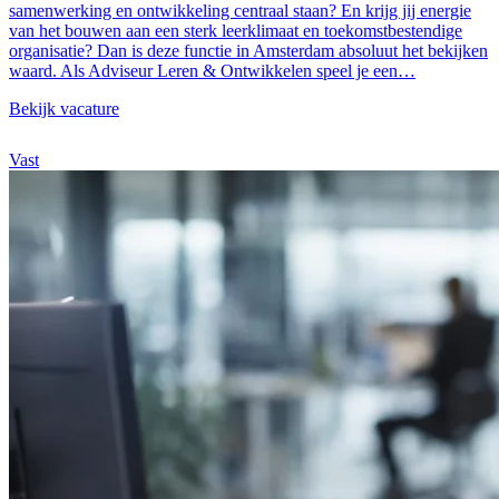
samenwerking en ontwikkeling centraal staan? En krijg jij energie
van het bouwen aan een sterk leerklimaat en toekomstbestendige
organisatie? Dan is deze functie in Amsterdam absoluut het bekijken
waard. Als Adviseur Leren & Ontwikkelen speel je een…
Bekijk vacature
Vast