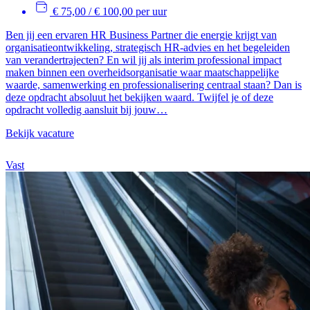
€ 75,00 / € 100,00 per uur
Ben jij een ervaren HR Business Partner die energie krijgt van
organisatieontwikkeling, strategisch HR-advies en het begeleiden
van verandertrajecten? En wil jij als interim professional impact
maken binnen een overheidsorganisatie waar maatschappelijke
waarde, samenwerking en professionalisering centraal staan? Dan is
deze opdracht absoluut het bekijken waard. Twijfel je of deze
opdracht volledig aansluit bij jouw…
Bekijk vacature
Vast