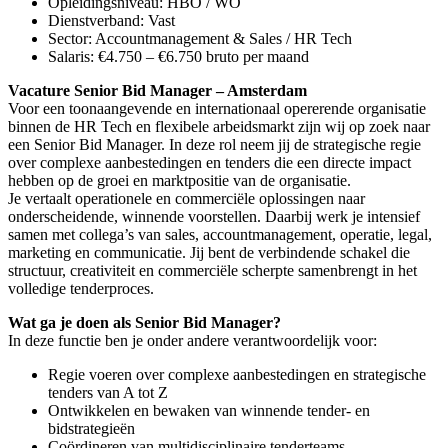
Opleidingsniveau: HBO / WO
Dienstverband: Vast
Sector: Accountmanagement & Sales / HR Tech
Salaris: €4.750 – €6.750 bruto per maand
Vacature Senior Bid Manager – Amsterdam
Voor een toonaangevende en internationaal opererende organisatie
binnen de HR Tech en flexibele arbeidsmarkt zijn wij op zoek naar
een Senior Bid Manager. In deze rol neem jij de strategische regie
over complexe aanbestedingen en tenders die een directe impact
hebben op de groei en marktpositie van de organisatie.
Je vertaalt operationele en commerciële oplossingen naar
onderscheidende, winnende voorstellen. Daarbij werk je intensief
samen met collega’s van sales, accountmanagement, operatie, legal,
marketing en communicatie. Jij bent de verbindende schakel die
structuur, creativiteit en commerciële scherpte samenbrengt in het
volledige tenderproces.
Wat ga je doen als Senior Bid Manager?
In deze functie ben je onder andere verantwoordelijk voor:
Regie voeren over complexe aanbestedingen en strategische
tenders van A tot Z
Ontwikkelen en bewaken van winnende tender- en
bidstrategieën
Coördineren van multidisciplinaire tenderteams