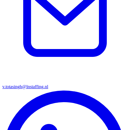
v.totasingh@lnstaffing.nl