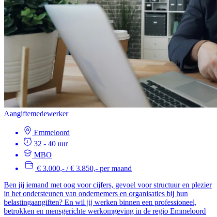
Aangiftemedewerker
Emmeloord
32 - 40 uur
MBO
€ 3.000,- / € 3.850,- per maand
Ben jij iemand met oog voor cijfers, gevoel voor structuur en plezier
in het ondersteunen van ondernemers en organisaties bij hun
belastingaangiften? En wil jij werken binnen een professioneel,
betrokken en mensgerichte werkomgeving in de regio Emmeloord