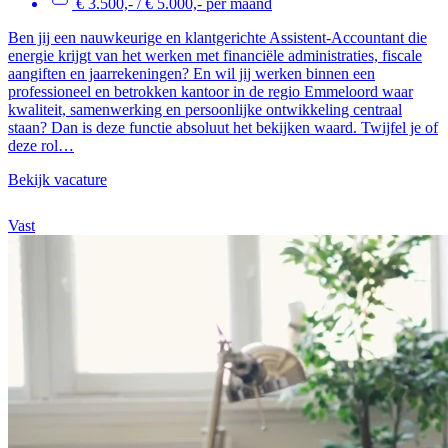
€ 3.500,- / € 5.000,- per maand
Ben jij een nauwkeurige en klantgerichte Assistent-Accountant die
energie krijgt van het werken met financiële administraties, fiscale
aangiften en jaarrekeningen? En wil jij werken binnen een
professioneel en betrokken kantoor in de regio Emmeloord waar
kwaliteit, samenwerking en persoonlijke ontwikkeling centraal
staan? Dan is deze functie absoluut het bekijken waard. Twijfel je of
deze rol…
Bekijk vacature
Vast