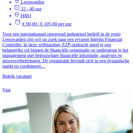
Leeuwarden
32 - 40 uur
HBO
€ 90,00 / € 105,00 per uur
Voor een internationaal opererend industrieel bedrijf in de regio
Leeuwarden zijn wij op zoek naar een ervaren Interim Financial
Controller. In deze zelfstandige ZZP-opdracht speel je een
belangrijke rol binnen de financiële organisatie en ondersteun je het
management met betrouwbare financiële informatie, analyses en
procesverbeteringen. De organisatie bevindt zich in een dynamische
markt en combineert…
Bekijk vacature
Vast