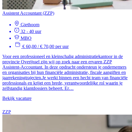
Assistent Accountant (ZZP)
Giethoorn
32 - 40 uur
MBO
€ 60,00 / € 70,00 per uur
Voor een professioneel en kleinschalig administratiekantoor in de
provincie Overijssel zijn wij op zoek naar een ervaren ZZP
Assistent-Accountant. In deze opdracht ondersteun je ondernemers
en organisaties bij hun financiële administratie, fiscale aangiften en
jaarrekeningtrajecten.Je werkt binnen een hecht team van financiële
professionals en krijgt een brede, verantwoordelijke rol waarin je
zelfstandig klantdossiers beheert. Er…
Bekijk vacature
ZZP