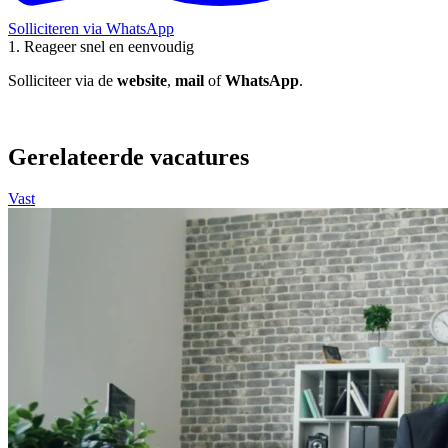
Solliciteren via WhatsApp
1. Reageer snel en eenvoudig
2
Solliciteer via de
website
,
mail
of
WhatsApp
.
W
a
Gerelateerde vacatures
Vast