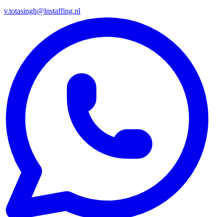
v.totasingh@lnstaffing.nl