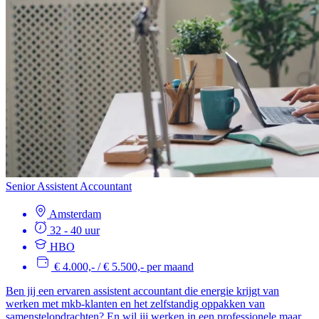
Senior Assistent Accountant
Amsterdam
32 - 40 uur
HBO
€ 4.000,- / € 5.500,- per maand
Ben jij een ervaren assistent accountant die energie krijgt van
werken met mkb-klanten en het zelfstandig oppakken van
samenstelopdrachten? En wil jij werken in een professionele maar