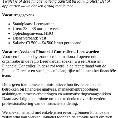
T
wijfel je of deze functie volledig aansluit bij jouw profiel? Bel of
app gerust — we denken graag met je mee.
Vacaturegegevens
Standplaats: Leeuwarden
Uren: 28 – 38 uur per week
Opleidingsniveau: HBO
Dienstverband: Vast
Salaris: €3.500 – €4.500 bruto per maand
Vacature Assistent Financial Controller – Leeuwarden
Voor een financieel gezonde en internationaal opererende
organisatie in de regio Leeuwarden zoeken wij een Assistent
Financial Controller. In deze rol word je de rechterhand van de
Finance Director en speel je een belangrijke rol binnen het financiële
team.
Dit is geen traditionele administratieve functie. Je bent actief
betrokken bij financiële analyses, managementrapportages,
afsluitingen, procesverbeteringen en automatiseringsvraagstukken.
Daarnaast krijg je de ruimte om mee te denken over de verdere
professionalisering van de financiële afdeling.
We zoeken iemand met enkele jaren ervaring binnen Finance die
zelfstandig kan werken, initiatief toont en de ambitie heeft om zich