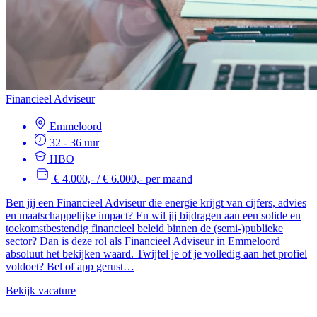
Financieel Adviseur
Emmeloord
32 - 36 uur
HBO
€ 4.000,- / € 6.000,- per maand
Ben jij een Financieel Adviseur die energie krijgt van cijfers, advies
en maatschappelijke impact? En wil jij bijdragen aan een solide en
toekomstbestendig financieel beleid binnen de (semi-)publieke
sector? Dan is deze rol als Financieel Adviseur in Emmeloord
absoluut het bekijken waard. Twijfel je of je volledig aan het profiel
voldoet? Bel of app gerust…
Bekijk vacature